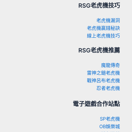
RSG老虎機技巧
老虎機漏洞
老虎機贏錢秘訣
線上老虎機技巧
RSG老虎機推薦
魔龍傳奇
雷神之鎚老虎機
戰神呂布老虎機
忍者老虎機
電子遊戲合作站點
SP老虎機
OB娛樂城