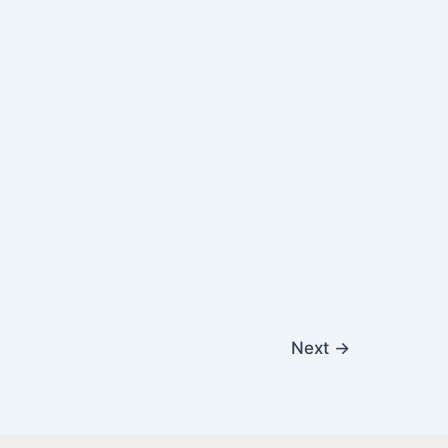
Next
→