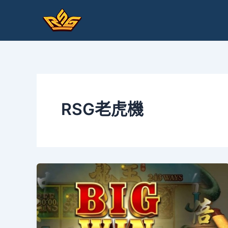
跳
至
主
要
內
容
RSG老虎機