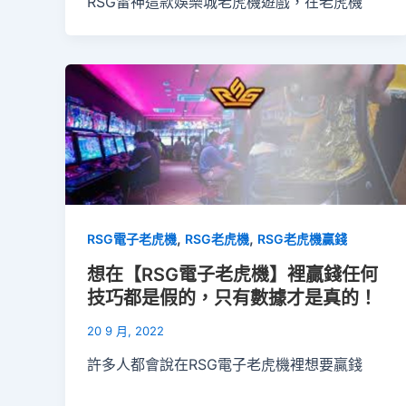
RSG雷神這款娛樂城老虎機遊戲，在老虎機
,
,
RSG電子老虎機
RSG老虎機
RSG老虎機贏錢
想在【RSG電子老虎機】裡贏錢任何
技巧都是假的，只有數據才是真的！
20 9 月, 2022
許多人都會說在RSG電子老虎機裡想要贏錢