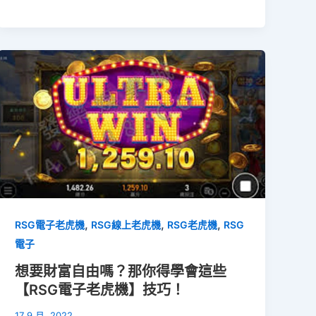
,
,
,
RSG電子老虎機
RSG線上老虎機
RSG老虎機
RSG
電子
想要財富自由嗎？那你得學會這些
【RSG電子老虎機】技巧！
17 9 月, 2022